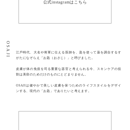
公式instagramはこちら
OSAJI
江⼾時代、⼤名や将軍に仕える医師を、匙を使って薬を調合するす
がたになぞらえ「お匙（おさじ）」と呼びました。
⽪膚が体の免疫を司る重要な器官と考えられる今、スキンケアの役
割は美容のためだけのものにとどまりません。
OSAJIは健やかで美しい皮膚を保つためのライフスタイルをデザイ
ンする、現代の「お匙」でありたいと考えます。