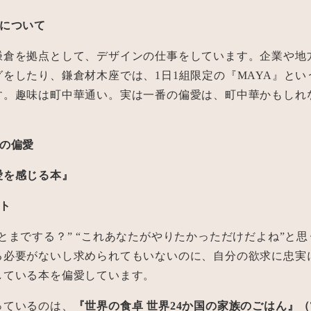
んについて
鎌倉を拠点として、デザインの仕事をしています。企業や地
をしたり、鎌倉材木座では、1日1組限定の『MAYA』とい
す。趣味は町中華通い。実は一番の偏愛は、町中華かもしれ
んの偏愛
愛を感じる本』
ト
とまでする？” “これあなたがやりたかっただけだよね”と
る必要がないし求められてもいないのに、自分の欲求に忠実
している本を偏愛しています。
っているのは、
『世界の食卓 世界24か国の家族のごはん』（