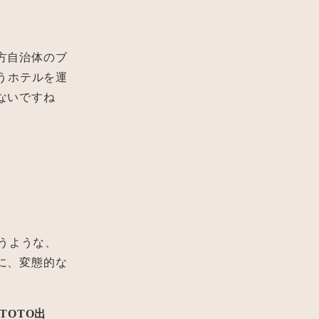
方自治体のブ
うホテルを運
ないですね
思うような、
に、変態的な
TOTO出