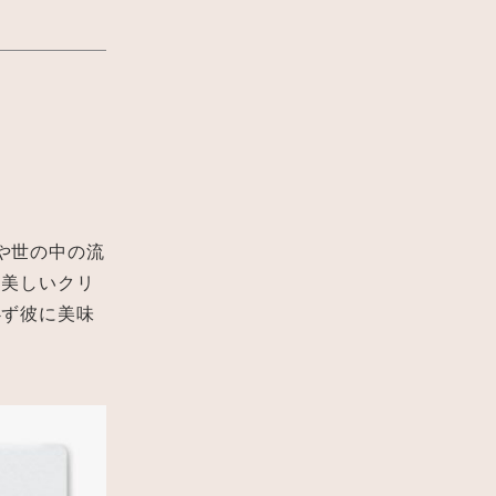
や世の中の流
く美しいクリ
必ず彼に美味