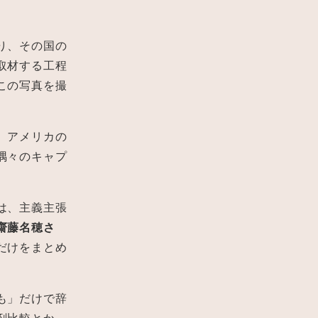
り、その国の
取材する工程
この写真を撮
、アメリカの
隅々のキャプ
は、主義主張
齋藤名穂さ
だけをまとめ
も」だけで辞