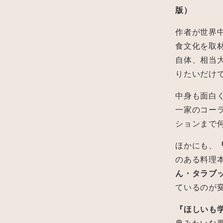
版）
作者が世界
食文化を取
自体、相当
りたいだけ
中身も面白
一家のコー
ションまで
ほかにも、
のある料理
ん・タラブ
ているのが
『ほしいも