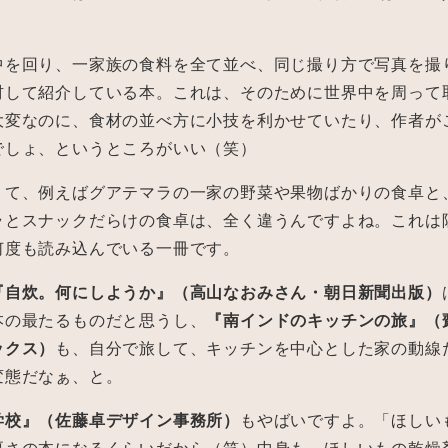
中を回り、一家族の食料を全て並べ、同じ撮り方で写真を撮
材して紹介している本。これは、そのために世界中を周って
大変なのに、食材の並べ方に小技を利かせていたり、作者が
でしょ、というところがいい（笑）
くて、例えばグアテマラの一家の野菜や果物ばかりの食卓と
ラとスナックだらけの食卓は、全く違うんですよね。これは
何度も読み込んでいる一冊です。
『自炊。何にしようか』（高山なおみさん・朝日新聞出版）
本の最たるものだと思うし、
『南インドのキッチンの旅』（
ックス）
も、自分で旅して、キッチンを中心とした家の動線
変態だなぁ、と。
学校』（佐藤卓デザイン事務所）
もやばいですよ。「ほしい