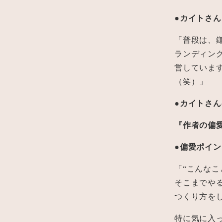
●カイトさ
「普段は、
ランディング
営していま
（笑）」
●カイトさ
『作者の偏
●偏愛ポイン
「“こんなこ
そこまでや
つくり方を
特に気に入