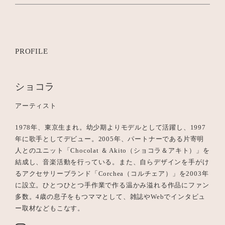
PROFILE
ショコラ
アーティスト
1978年、東京生まれ。幼少期よりモデルとして活躍し、1997
年に歌手としてデビュー。2005年、パートナーである片寄明
人とのユニット「Chocolat ＆ Akito（ショコラ＆アキト）」を
結成し、音楽活動を行っている。また、自らデザインを手がけ
るアクセサリーブランド「Corchea（コルチェア）」を2003年
に設立。ひとつひとつ手作業で作る温かみ溢れる作品にファン
多数。4歳の息子をもつママとして、雑誌やWebでインタビュ
ー取材などもこなす。