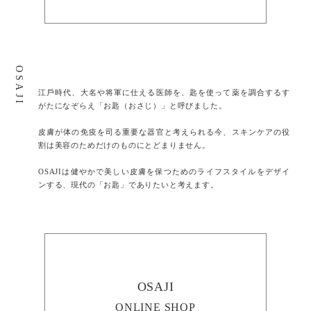
OSAJI
江⼾時代、⼤名や将軍に仕える医師を、匙を使って薬を調合するす
がたになぞらえ「お匙（おさじ）」と呼びました。
⽪膚が体の免疫を司る重要な器官と考えられる今、スキンケアの役
割は美容のためだけのものにとどまりません。
OSAJIは健やかで美しい皮膚を保つためのライフスタイルをデザイ
ンする、現代の「お匙」でありたいと考えます。
OSAJI
ONLINE SHOP