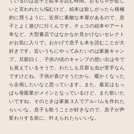
ているのは息子と絵本を読む時間。おもちゃが欲し
いと言われたら悩むけど、絵本は欲しがったら積極
的に買うように。近所に素敵な本屋があるので、息
子とよく遊びに行くんです。チェコの絵本やアート
本など、大型書店ではなかなか見かけないセレクト
がお気に入りで。おかげで息子も本を読むことが大
好きです。近いうちにやってみたいのは家族キャン
プ。旦那曰く、子供の頃のキャンプの想い出は今で
も覚えているそうで。わたしも旦那も虫が苦手なん
ですけどね、子供が喜びそうだから、暖かくなった
ら企画したいなと思っています。また、最近はもっ
ぱら母親業がメインとなっているけど、また歌いた
いですね。そのときは家族３人でアルバムを作れた
らいいな。息子も歌うことが好きなので、息子が声
変わりする前に、叶えられたらいいな。