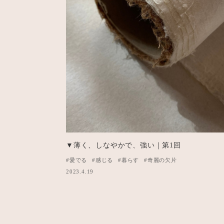
▼薄く、しなやかで、強い｜第1回
#愛でる
#感じる
#暮らす
#奇麗の欠片
2023.4.19