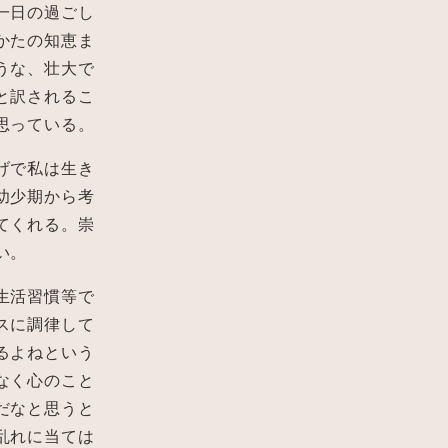
一日の過ごし
かたの知恵ま
うな、壮大で
と訳されるこ
思っている。
げで私は生き
幼少期から考
てくれる。崇
い。
生活習慣等で
スに調律して
るよねという
なく心のこと
だなと思うと
乱れに当ては