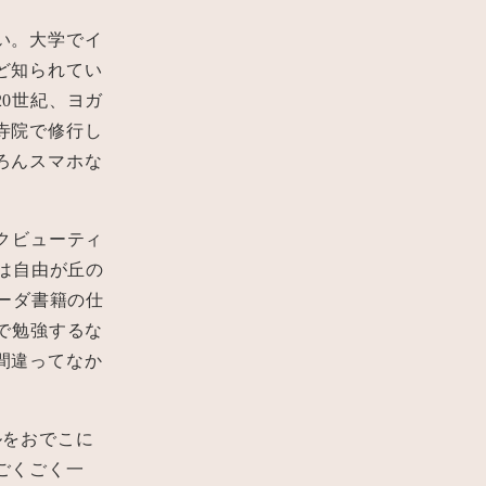
い。大学でイ
ど知られてい
0世紀、ヨガ
寺院で修行し
ろんスマホな
クビューティ
は自由が丘の
ーダ書籍の仕
で勉強するな
間違ってなか
ルをおでこに
ごくごく一