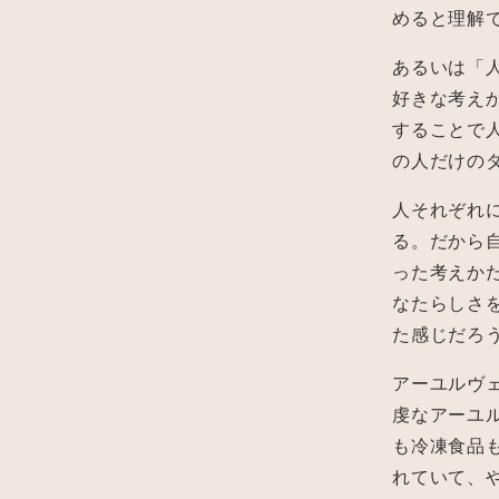
めると理解
あるいは「
好きな考え
することで
の人だけの
人それぞれ
る。だから
った考えかた
なたらしさ
た感じだろ
アーユルヴ
虔なアーユ
も冷凍食品
れていて、