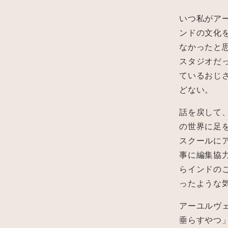
いつ私がア
ンドの文化
なかったと
スタジオだ
ているおじ
どない。
話を戻して
の世界に足を
スクールにア
事に編集協
らインドの
ったような
アーユルヴ
垂らすやつ