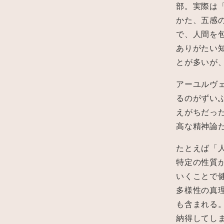
部。実際は
かた、五感
で、人間を
ありがたい
とが多いが
アーユルヴ
るのがずい
えがちだっ
高な精神論
たとえば「
特定の性質
いくことで
多様性の真
も含まれる
納得してし