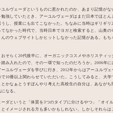
ーユルヴェーダというものに惹かれたのか、あまり記憶がな
を勉強していたとき、アーユルヴェーダはまだ日本でほとん
思うし、授業にも出てこなかった。ちなみに当時はギリギリ2
ってなかった時代で、当時日本でヨガと検索すると、山奥の
さんのウェブサイトしかヒットしなかった記憶がある。もち
、おそらく20代後半に、オーガニックコスメやホリスティッ
踏み入れたので、その一環で知ったのだろうか。2006年に
ーユルヴェーダを学びに行き、2012年からはアーユルヴェ
力で10冊以上関わらせていただいた。こうしてみると、大学
ことかなぁとうすぼんやり考えた高校生の自分は、あながち
気になる。
ェーダというと「体質を3つのタイプに分けるやつ」「オイ
」とイメージされる方も多いかもしれない。しかしそれらは