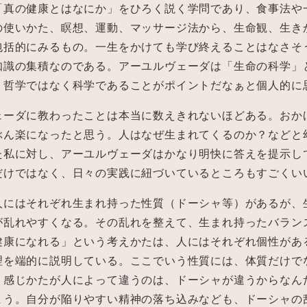
「真の健康とはなにか」をひろく説く学問であり、食事法や
の使いかた、瞑想、運動、マッサージ法から、生命観、生き
包括的にみるもの。一生をかけても学び終えることはなさそ
知識の集積なのである。アーユルヴェーダは「生命の科学」
、哲学ではなく科学であることがポイントだなぁと個人的に
ェーダに教わったことは本当に数えきれないほどある。おか
ぶん楽になったと思う。人はなぜ生まれてくるのか？などと
た私に対し、アーユルヴェーダはかなり明快に答えを提示し
だけではなく、日々の実践に紐づいているところもすごくい
人にはそれぞれ生まれ持った性質（ドーシャ等）があるが、
が乱れやすくなる。その乱れを整えて、生まれ持ったバラン
健康になれる」という考えかたは、人にはそれぞれ個性があ
理を端的に説明している。ここでいう性質には、体質だけで
。感じかたが人によって違うのは、ドーシャが違うからなん
まう。自分が陥りやすい精神の落ち込みなども、ドーシャの