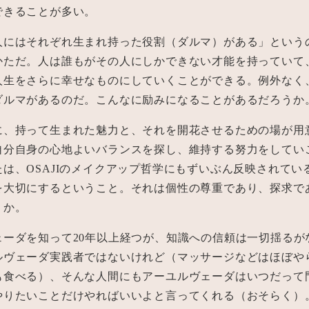
できることが多い。
人にはそれぞれ生まれ持った役割（ダルマ）がある」という
かただ。人は誰もがその人にしかできない才能を持っていて
人生をさらに幸せなものにしていくことができる。例外なく
ダルマがあるのだ。こんなに励みになることがあるだろうか
に、持って生まれた魅力と、それを開花させるための場が用
自分自身の心地よいバランスを探し、維持する努力をしてい
は、OSAJIのメイクアップ哲学にもずいぶん反映されてい
を大切にするということ。それは個性の尊重であり、探求で
うか。
ェーダを知って20年以上経つが、知識への信頼は一切揺るが
ルヴェーダ実践者ではないけれど（マッサージなどはほぼや
も食べる）、そんな人間にもアーユルヴェーダはいつだって
やりたいことだけやればいいよと言ってくれる（おそらく）