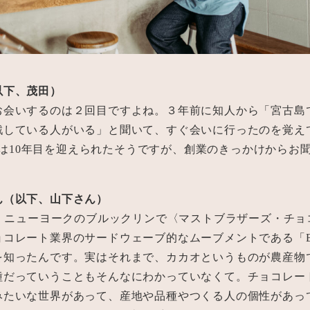
以下、茂田）
お会いするのは２回目ですよね。３年前に知人から「宮古島
戦している人がいる」と聞いて、すぐ会いに行ったのを覚え
al〉は10年目を迎えられたそうですが、創業のきっかけからお
ん（以下、山下さん）
ろ、ニューヨークのブルックリンで〈マストブラザーズ・チョ
コレート業界のサードウェーブ的なムーブメントである「Bean 
を知ったんです。実はそれまで、カカオというものが農産物
種だっていうこともそんなにわかっていなくて。チョコレー
みたいな世界があって、産地や品種やつくる人の個性があっ