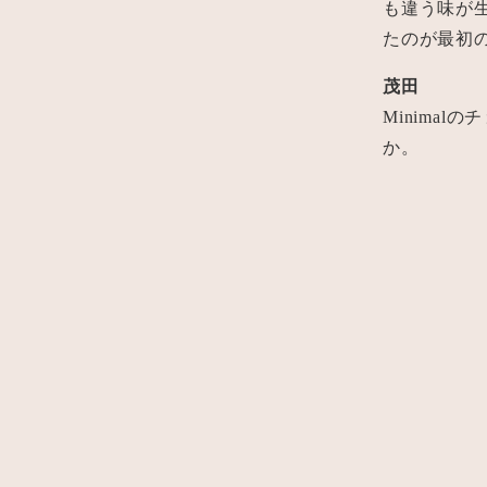
も違う味が
たのが最初
茂田
Minima
か。