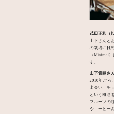
茂田正和（
山下さんと
の栽培に挑
〈Minim
す。
山下貴嗣さ
2010年ご
出会い、チョ
という概念
フルーツの
やコーヒー