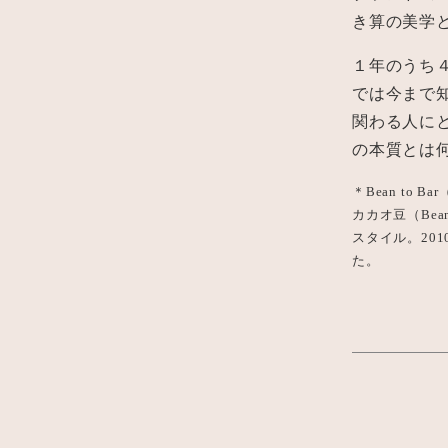
き算の美学と
１年のうち４
では今まで
関わる人に
の本質とは
＊Bean to 
カカオ豆（Be
スタイル。20
た。