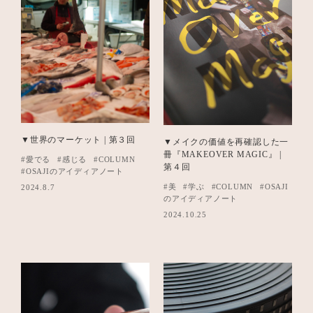
▼世界のマーケット | 第３回
▼メイクの価値を再確認した一
冊『MAKEOVER MAGIC』 |
#愛でる
#感じる
#COLUMN
第４回
#OSAJIのアイディアノート
#美
#学ぶ
#COLUMN
#OSAJI
2024.8.7
のアイディアノート
2024.10.25