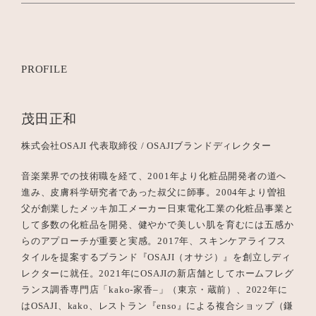
PROFILE
茂田正和
株式会社OSAJI 代表取締役 / OSAJIブランドディレクター
音楽業界での技術職を経て、
2001
年より化粧品開発者の道へ
進み、皮膚科学研究者であった叔父に師事。
2004
年より曽祖
父が創業したメッキ加工メーカー日東電化工業の化粧品事業と
して多数の化粧品を開発、健やかで美しい肌を育むには五感か
らのアプローチが重要と実感。
2017
年、スキンケアライフス
タイルを提案するブランド『
OSAJI
（オサジ）』を創立しディ
レクターに就任。
2021
年に
OSAJI
の新店舗としてホームフレグ
ランス調香専門店「
kako-
家香
–
」（東京・蔵前）、
2022
年に
は
OSAJI
、
kako
、レストラン『
enso
』による複合ショップ（鎌