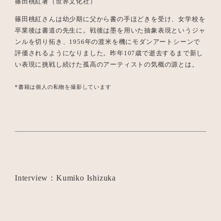
篠田桃紅著（世界文化社）
篠田桃紅さんは幼少期に父から書の手ほどきを受け、女学校を
卒業後は書道の先生に。戦後は墨を用いた抽象表現というジャ
ンルを切り拓き、1956年の渡米を機にモダンアートシーンで
評価されるようになりました。昨年107歳で逝去するまで新し
い表現に挑戦し続けた孤高のアーティストの気概の源とは。
*書籍は個人の私物を撮影しています
Interview：Kumiko Ishizuka