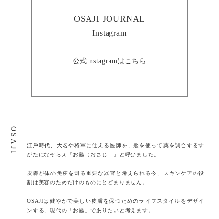
OSAJI JOURNAL
Instagram
公式instagramはこちら
OSAJI
江⼾時代、⼤名や将軍に仕える医師を、匙を使って薬を調合するす
がたになぞらえ「お匙（おさじ）」と呼びました。
⽪膚が体の免疫を司る重要な器官と考えられる今、スキンケアの役
割は美容のためだけのものにとどまりません。
OSAJIは健やかで美しい皮膚を保つためのライフスタイルをデザイ
ンする、現代の「お匙」でありたいと考えます。