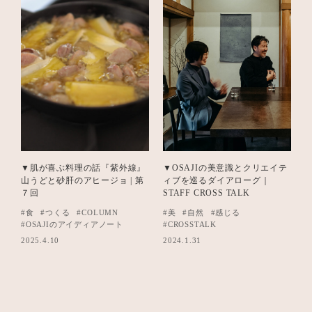
▼肌が喜ぶ料理の話『紫外線』
▼OSAJIの美意識とクリエイテ
山うどと砂肝のアヒージョ | 第
ィブを巡るダイアローグ｜
７回
STAFF CROSS TALK
#食
#つくる
#COLUMN
#美
#自然
#感じる
#OSAJIのアイディアノート
#CROSSTALK
2025.4.10
2024.1.31