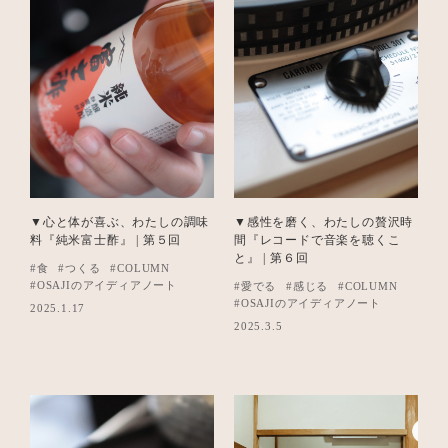
▼感性を磨く、わたしの贅沢時
▼心と体が喜ぶ、わたしの調味
間『レコードで音楽を聴くこ
料『純米富士酢』 | 第５回
と』 | 第６回
#食
#つくる
#COLUMN
#OSAJIのアイディアノート
#愛でる
#感じる
#COLUMN
#OSAJIのアイディアノート
2025.1.17
2025.3.5