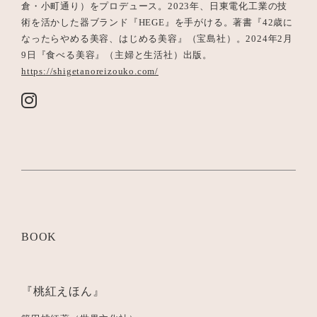
倉・小町通り）をプロデュース。
2023
年、日東電化工業の技
術を活かした器ブランド『
HEGE
』を手がける。著書『
42
歳に
なったらやめる美容、はじめる美容』（宝島社）。
2024
年
2
月
9
日『食べる美容』（主婦と生活社）出版。
https://shigetanoreizouko.com/
BOOK
『桃紅えほん』