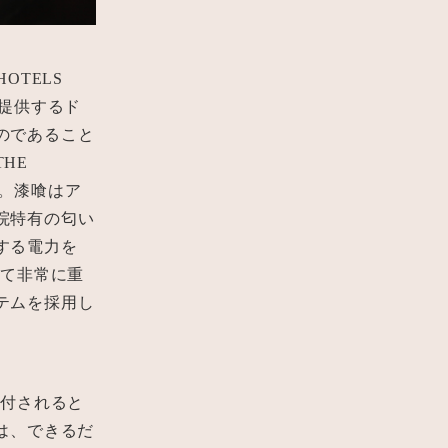
OTELS
、提供するド
のであること
HE
に。漆喰はア
院特有の匂い
する電力を
って非常に重
テムを採用し
に寄付されると
は、できるだ