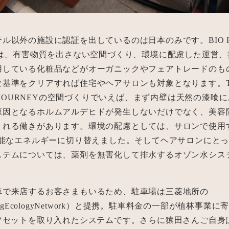
ル以外の施設に認証を出しているのは日本のみです。BIO H
認証は、有害物質を出さない空間づくり、環境に配慮した運営
用している化粧品などがオーガニックやフェアトレードのも
な基準をクリアすれば住宅やヘアサロンも対象となります。T
AL JOURNEYの空間づくりでいえば、まず内壁は天然の漆喰
原因となるホルムアルデヒドが発生しないだけでなく、美容
くれる働きがあります。環境の配慮としては、サロンで使用
生可能なエネルギーに切り替えました。そしてヘアサロンにと
ステムについては、薬剤を無害化して排水するオゾン水シス
車で来店するお客さまもいるため、駐車場は三菱地所の
kingEcologyNetwork）と提携。駐車料金の一部が植林事業
オフセットを取り入れたシステムです。さらに猿田さんご自身