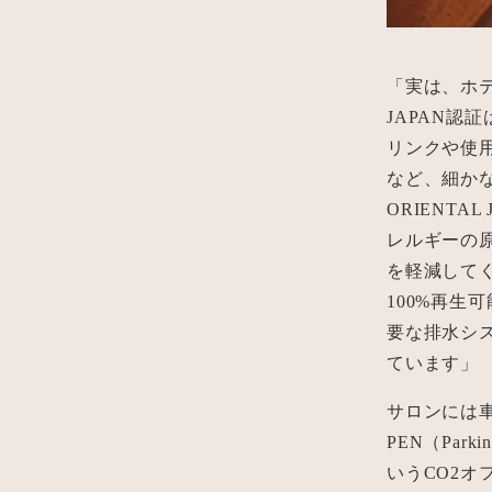
「実は、ホテ
JAPAN
リンクや使
など、細か
ORIENT
レルギーの
を軽減して
100%再
要な排水シ
ています」
サロンには
PEN（Par
いうCO2