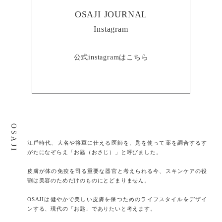
OSAJI JOURNAL
Instagram
公式instagramはこちら
OSAJI
江⼾時代、⼤名や将軍に仕える医師を、匙を使って薬を調合するす
がたになぞらえ「お匙（おさじ）」と呼びました。
⽪膚が体の免疫を司る重要な器官と考えられる今、スキンケアの役
割は美容のためだけのものにとどまりません。
OSAJIは健やかで美しい皮膚を保つためのライフスタイルをデザイ
ンする、現代の「お匙」でありたいと考えます。