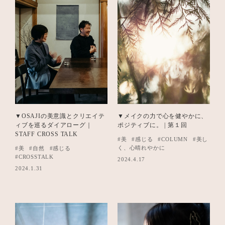
▼OSAJIの美意識とクリエイテ
▼メイクの力で心を健やかに、
ィブを巡るダイアローグ｜
ポジティブに。 | 第１回
STAFF CROSS TALK
#美
#感じる
#COLUMN
#美し
く、心晴れやかに
#美
#自然
#感じる
#CROSSTALK
2024.4.17
2024.1.31