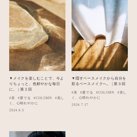
▼メイクを楽しむことで、今よ
▼隠すベースメイクから自分を
りちょっと、色鮮やかな毎日
彩るベースメイクへ。 | 第３回
に。 | 第２回
#美
#愛でる
#COLUMN
#美し
く、心晴れやかに
#美
#愛でる
#COLUMN
#美し
く、心晴れやかに
2024.7.17
2024.6.5