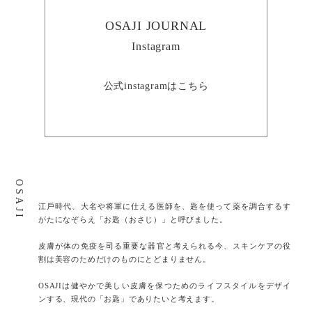
OSAJI JOURNAL
Instagram
公式instagramはこちら
OSAJI
江⼾時代、⼤名や将軍に仕える医師を、匙を使って薬を調合するす
がたになぞらえ「お匙（おさじ）」と呼びました。
⽪膚が体の免疫を司る重要な器官と考えられる今、スキンケアの役
割は美容のためだけのものにとどまりません。
OSAJIは健やかで美しい皮膚を保つためのライフスタイルをデザイ
ンする、現代の「お匙」でありたいと考えます。