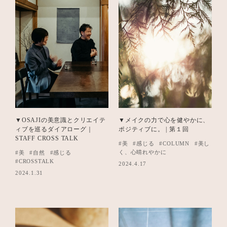
▼OSAJIの美意識とクリエイテ
▼メイクの力で心を健やかに、
ィブを巡るダイアローグ｜
ポジティブに。 | 第１回
STAFF CROSS TALK
#美
#感じる
#COLUMN
#美し
く、心晴れやかに
#美
#自然
#感じる
#CROSSTALK
2024.4.17
2024.1.31