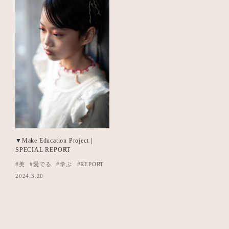
▼Make Education Project｜
SPECIAL REPORT
#美
#愛でる
#学ぶ
#REPORT
2024.3.20